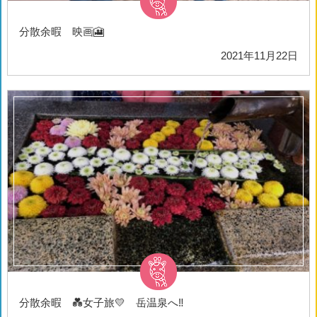
分散余暇 映画🎦
2021年11月22日
分散余暇 💑女子旅💛 岳温泉へ‼