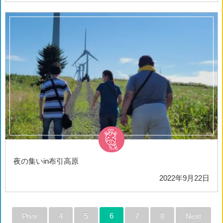
夜の集いin布引高原
2022年9月22日
Prev
4
5
6
7
8
Next