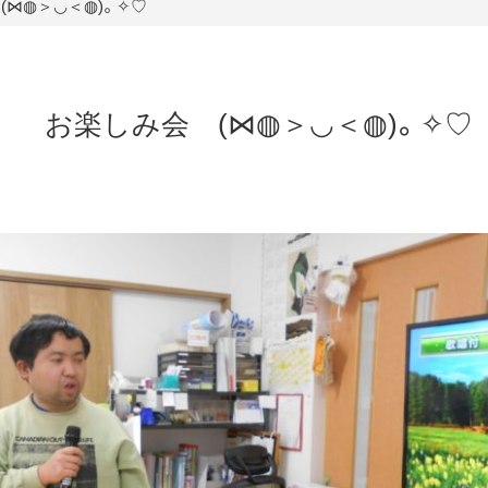
⋈◍＞◡＜◍)。✧♡
お楽しみ会 (⋈◍＞◡＜◍)。✧♡